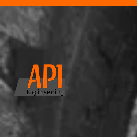
VCA
VCA VOL
Heftruck certificaa
Hoogwerker certif
Hijs certificaat
Rijbewijs B,E en T