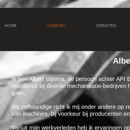
HOME
OVER MIJ
DIENSTEN
Albe
Ik ben Albert Bijlsma, de persoon achter API 
loondienst bij diverse mechanisatie-bedrijven 
gaan.
Als zelfstandige richt ik mij onder andere o
van machines, bij voorkeur bij producenten en
Vanuit mijn werkverleden heb ik ervaringen